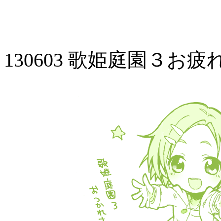
130603 歌姫庭園３お