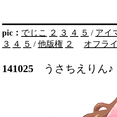
pic：
でじこ
２
３
４
５
/
アイ
３
４
５
/
他版権
２
オフラ
141025
うさちえりん♪